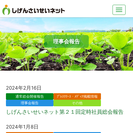
理事会報告
2024年2月16日
通常総会開催報告
ﾌﾟﾚｽﾘﾘｰｽ・ﾒﾃﾞｨｱ掲載情報
理事会報告
その他
しげんさいせいネット第２１回定時社員総会報告
2024年1月8日